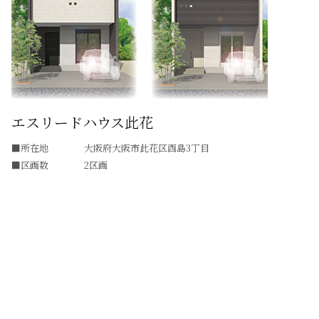
エスリードハウス此花
所在地
大阪府大阪市此花区酉島3丁目
区画数
2区画