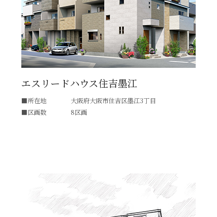
エスリードハウス住吉墨江
所在地
大阪府大阪市住吉区墨江3丁目
区画数
8区画