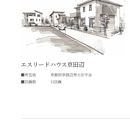
エスリードハウス京田辺
所在地
京都府京田辺市大住平谷
区画数
11区画