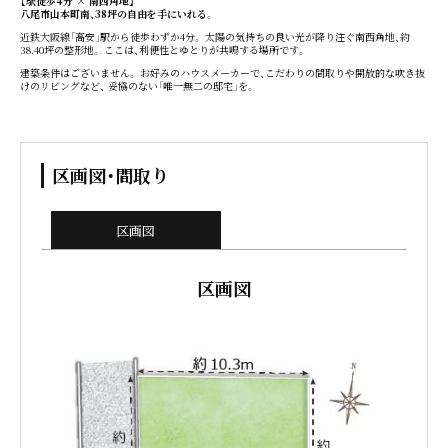
【駅徒歩4分 × 南西角地】
八尾市山本町南、38坪の自由を手にいれる。
近鉄大阪線「高安」駅から徒歩わずか4分。 太陽の気持ちの良い光が降り注ぐ南西角地、約
38.40坪の整形地。 ここは、利便性とゆとりが共鳴する場所です。
建築条件はございません。 お好みのハウスメーカーで、こだわりの間取りや開放的な吹き抜
けのリビングなど、 妥協のない「唯一無二の邸宅」を。
区画図・間取り
区画図
区画図