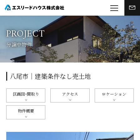
P
R
O
J
E
C
T
分譲中物件
八尾市｜建築条件なし売土地
区画図・間取り
アクセス
ロケーション
物件概要