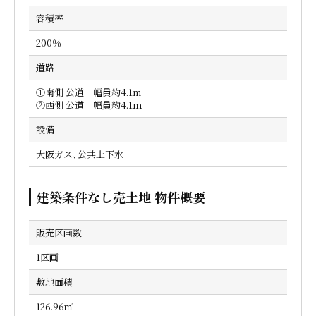
容積率
200％
道路
①南側 公道 幅員約4.1m
②西側 公道 幅員約4.1ｍ
設備
大阪ガス、公共上下水
建築条件なし売土地 物件概要
販売区画数
1区画
敷地面積
126.96㎡