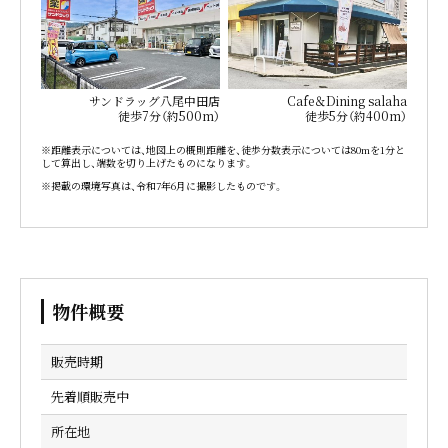
サンドラッグ八尾中田店
Cafe＆Dining salaha
徒歩7分（約500m）
徒歩5分（約400m）
※距離表示については、地図上の概則距離を、徒歩分数表示については80mを1分と
して算出し、端数を切り上げたものになります。
※掲載の環境写真は、令和7年6月に撮影したものです。
物件概要
販売時期
先着順販売中
所在地