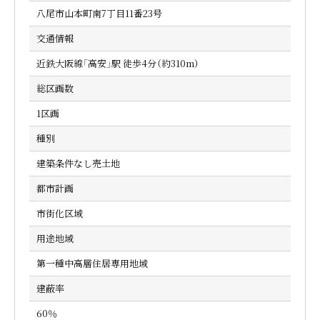
八尾市山本町南7丁目11番23号
交通情報
近鉄大阪線「高安」駅 徒歩4分（約310m）
総区画数
1区画
種別
建築条件なし売土地
都市計画
市街化区域
用途地域
第一種中高層住居専用地域
建蔽率
60％