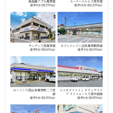
食品館アプロ高安店
スーパーマルヒ八尾木店
徒歩4分（約290m）
徒歩14分（約1100m）
サンディ八尾高安店
セブンイレブン近鉄高安駅西店
徒歩8分（約600m）
徒歩3分（約190m）
ローソン八尾山本高安町二丁目
ココカラファイン ドラッグスト
店
ア ライフォート八尾中田店
徒歩4分（約300m）
徒歩6分（約450m）